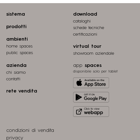
sistema
download
cataloghi
prodotti
schede tecniche
certiﬁcazioni
ambienti
home spaces
virtual tour
public spaces
showroom aziendale
azienda
app
spaces
disponibile solo per tablet
chi siamo
contatti
Download
from
rete vendita
Get
Apple
it
store
Click
on
to
Play
view
Store
condizioni di vendita
webapp
privacy