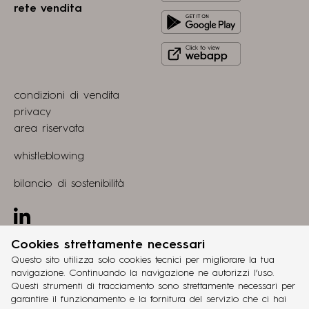
from
rete vendita
Get
Apple
it
store
Click
on
to
Play
view
Store
condizioni di vendita
webapp
privacy
area riservata
whistleblowing
bilancio di sostenibilità
Linkedin
Cookies strettamente necessari
progetto
grucciadesign.
Questo sito utilizza solo cookies tecnici per migliorare la tua
navigazione. Continuando la navigazione ne autorizzi l’uso.
sviluppo
Questi strumenti di tracciamento sono strettamente necessari per
®
Workup
garantire il funzionamento e la fornitura del servizio che ci hai