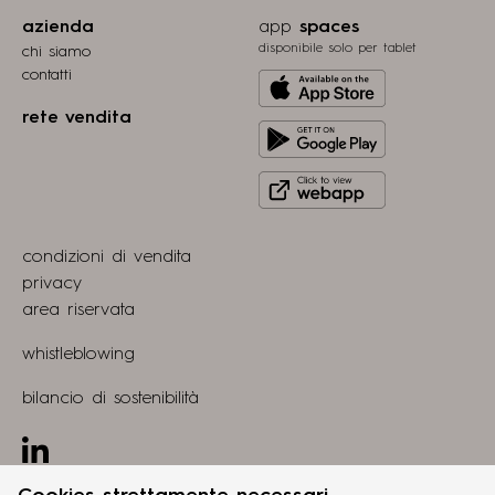
azienda
app
spaces
disponibile solo per tablet
chi siamo
contatti
Download
from
rete vendita
Get
Apple
it
store
Click
on
to
Play
view
Store
condizioni di vendita
webapp
privacy
area riservata
whistleblowing
bilancio di sostenibilità
Linkedin