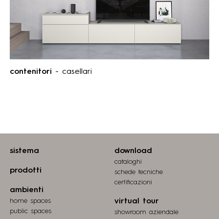
contenitori
- casellari
sistema
download
cataloghi
prodotti
schede tecniche
certiﬁcazioni
ambienti
home spaces
virtual tour
public spaces
showroom aziendale