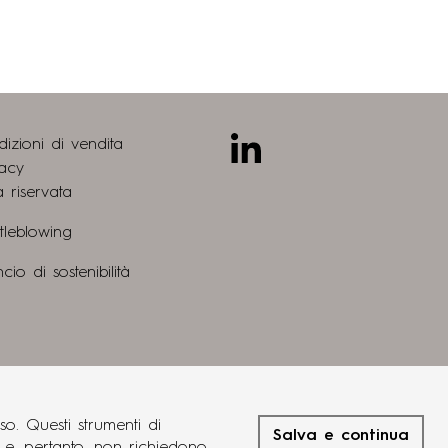
Linkedin
izioni di vendita
vacy
 riservata
tleblowing
ncio di sostenibilità
progetto
so. Questi strumenti di
eng
fra
deu
grucciadesign.
Salva e continua
®