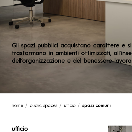
Gli spazi pubblici acquistano carattere e si
trasformano in ambienti ottimizzati, all’ins
dell’organizzazione e del benessere lavorat
home
public spaces
ufficio
spazi comuni
ufficio