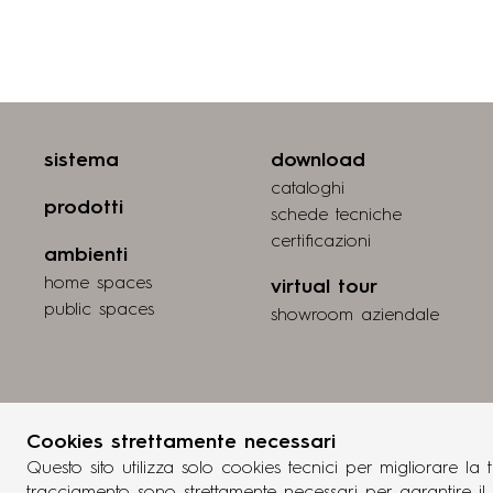
sistema
download
cataloghi
prodotti
schede tecniche
certiﬁcazioni
ambienti
home spaces
virtual tour
public spaces
showroom aziendale
Cookies strettamente necessari
Questo sito utilizza solo cookies tecnici per migliorare l