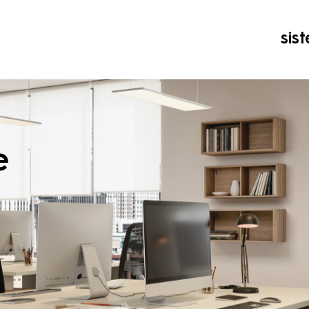
sis
e