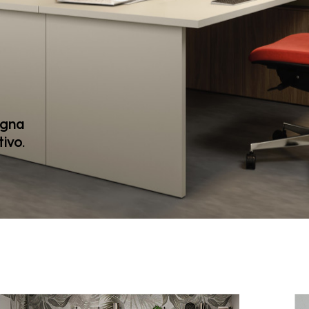
egna
ivo.