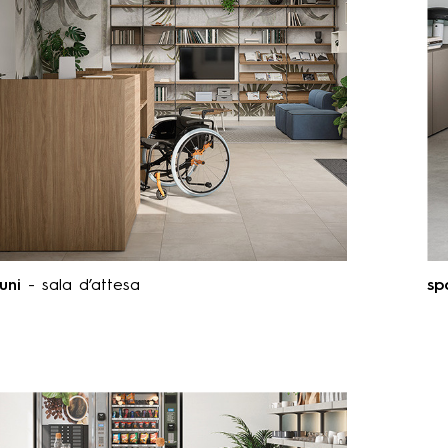
uni
- sala d’attesa
sp