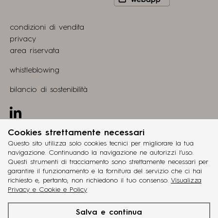
to
Play
view
Store
condizioni di vendita
webapp
privacy
area riservata
whistleblowing
bilancio di sostenibilità
Linkedin
Cookies strettamente necessari
progetto
grucciadesign.
Questo sito utilizza solo cookies tecnici per migliorare la tua
navigazione. Continuando la navigazione ne autorizzi l’uso.
sviluppo
Questi strumenti di tracciamento sono strettamente necessari per
®
Workup
garantire il funzionamento e la fornitura del servizio che ci hai
richiesto e, pertanto, non richiedono il tuo consenso.
Visualizza
ita
eng
fra
deu
esp
Privacy e Cookie e Policy
cinquanta3
è un brand
Battistella Company
. P.IVA
Salva e continua
IT02048770263