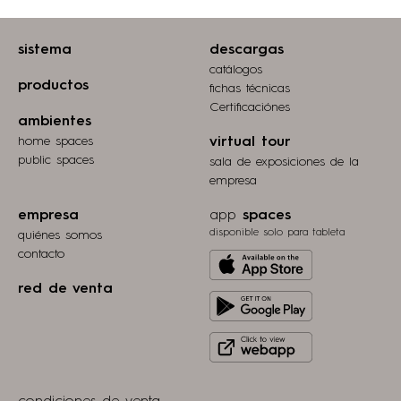
sistema
descargas
catálogos
productos
fichas técnicas
Certificaciónes
ambientes
home spaces
virtual tour
public spaces
sala de exposiciones de la
empresa
empresa
app
spaces
disponible solo para tableta
quiénes somos
contacto
Download
from
red de venta
Get
Apple
it
store
Click
on
to
Play
view
Store