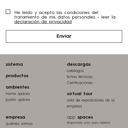
He leído y acepto las condiciones del
tratamiento de mis datos personales - leer la
declaración de privacidad
Enviar
sistema
descargas
catálogos
productos
fichas técnicas
Certificaciónes
ambientes
home spaces
virtual tour
public spaces
sala de exposiciones de la
empresa
empresa
app
spaces
disponible solo para tableta
quiénes somos