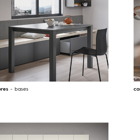
res
- bases
co