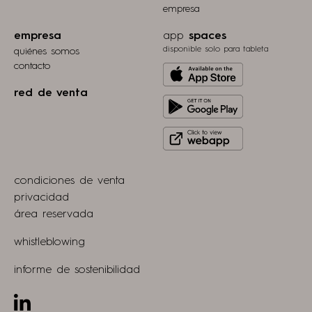
empresa
empresa
app
spaces
disponible solo para tableta
quiénes somos
contacto
Download
from
red de venta
Get
Apple
it
store
Click
on
to
Play
view
Store
condiciones de venta
webapp
privacidad
área reservada
whistleblowing
informe de sostenibilidad
Linkedin