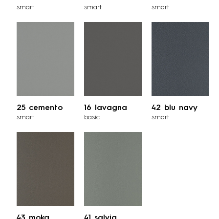
smart
smart
smart
25 cemento
16 lavagna
42 blu navy
smart
basic
smart
43 moka
41 salvia