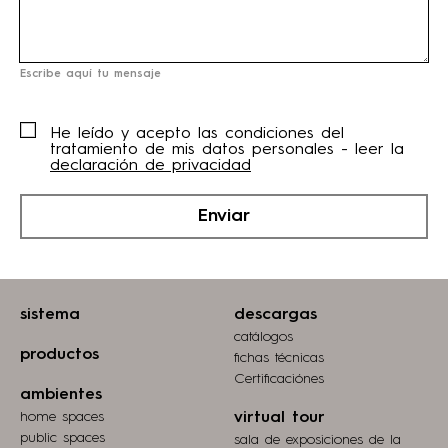
Escribe aquí tu mensaje
He leído y acepto las condiciones del
tratamiento de mis datos personales - leer la
declaración de privacidad
Enviar
sistema
descargas
catálogos
productos
fichas técnicas
Certificaciónes
ambientes
home spaces
virtual tour
public spaces
sala de exposiciones de la