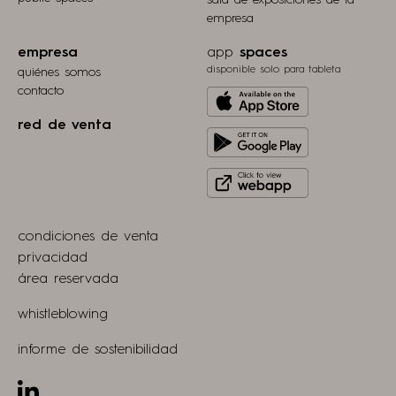
sala de exposiciones de la
empresa
empresa
app
spaces
disponible solo para tableta
quiénes somos
contacto
Download
from
red de venta
Get
Apple
it
store
Click
on
to
Play
view
Store
condiciones de venta
webapp
privacidad
área reservada
whistleblowing
informe de sostenibilidad
Linkedin