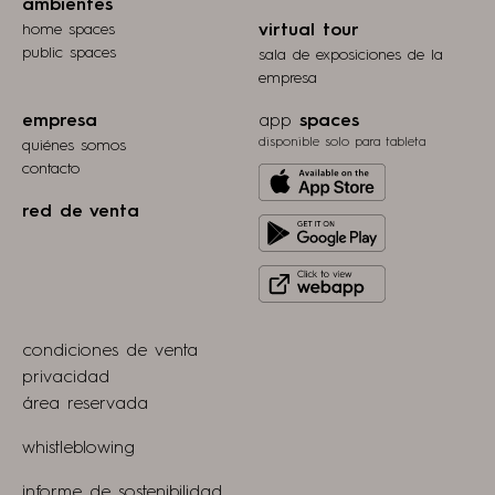
ambientes
home spaces
virtual tour
public spaces
sala de exposiciones de la
empresa
empresa
app
spaces
disponible solo para tableta
quiénes somos
contacto
Download
from
red de venta
Get
Apple
it
store
Click
on
to
Play
view
Store
condiciones de venta
webapp
privacidad
área reservada
whistleblowing
informe de sostenibilidad