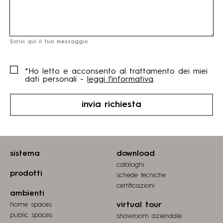
Scrivi qui il tuo messaggio
*Ho letto e acconsento al trattamento dei miei
dati personali -
leggi l’informativa
.
invia richiesta
sistema
download
cataloghi
prodotti
schede tecniche
certiﬁcazioni
ambienti
home spaces
virtual tour
public spaces
showroom aziendale