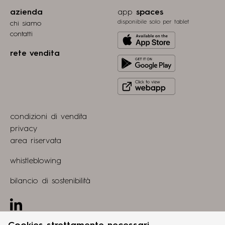
azienda
app
spaces
disponibile solo per tablet
chi siamo
contatti
Download
from
rete vendita
Get
Apple
it
store
Click
on
to
Play
view
Store
condizioni di vendita
webapp
privacy
area riservata
whistleblowing
bilancio di sostenibilità
Linkedin