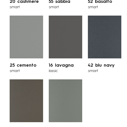
20 cashmere
55 sabbia
52 basalto
smart
smart
smart
25 cemento
16 lavagna
42 blu navy
smart
basic
smart