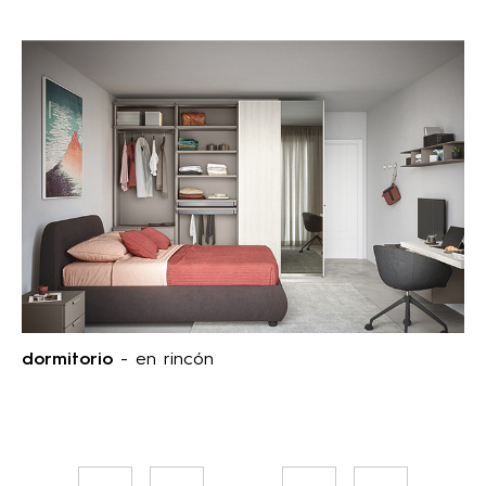
dormitorio
- en rincón
página
anterior
Primera
Página