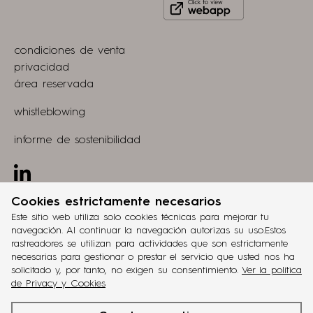
Click
on
to
Play
view
Store
condiciones de venta
webapp
privacidad
área reservada
whistleblowing
informe de sostenibilidad
Linkedin
Cookies estrictamente necesarios
proyecto
grucciadesign.
Este sitio web utiliza solo cookies técnicas para mejorar tu
navegación. Al continuar la navegación autorizas su uso.Estos
desarrollo
rastreadores se utilizan para actividades que son estrictamente
®
Workup
necesarias para gestionar o prestar el servicio que usted nos ha
solicitado y, por tanto, no exigen su consentimiento.
Ver la política
ita
eng
fra
deu
esp
de Privacy y Cookies
cinquanta3
es una marca
Battistella Company
. C.I.F. n°