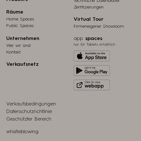
Technische Datenblätter
Zertifizierungen
Räume
Home Spaces
Virtual Tour
Public Spaces
Firmeneigener Showroom
Unternehmen
app
spaces
nur für Tablets erhältlich
Wer wir sind
Kontakt
Download
from
Verkaufsnetz
Get
Apple
it
store
Click
on
to
Play
view
Store
Verkaufsbedingungen
webapp
Datenschutzrichtlinie
Geschützter Bereich
whistleblowing