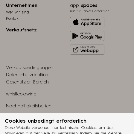
Unternehmen
app
spaces
nur für Tablets erhältlich
Wer wir sind
Kontakt
Download
from
Verkaufsnetz
Get
Apple
it
store
Click
on
to
Play
view
Store
Verkaufsbedingungen
webapp
Datenschutzrichtlinie
Geschützter Bereich
whistleblowing
Nachhaltigkeitsbericht
Linkedin
Cookies unbedingt erforderlich
Diese Website verwendet nur technische Cookies, um das
Gestaltung
Navigieren auf der Seite zu verbessern. Indem Sie die Website