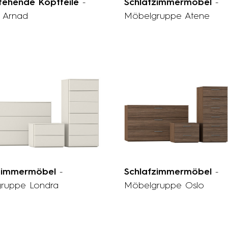
ehende Kopfteile
-
Schlafzimmermöbel
-
l Arnad
Möbelgruppe Atene
fzimmermöbel
-
Schlafzimmermöbel
-
ruppe Londra
Möbelgruppe Oslo