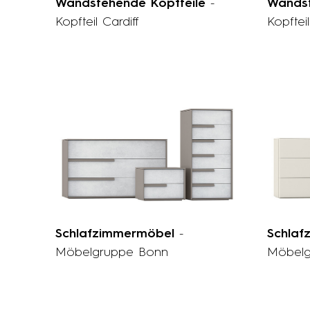
Wandstehende Kopfteile
-
Wandst
Kopfteil Cardiff
Kopftei
Schlafzimmermöbel
-
Schla
Möbelgruppe Bonn
Möbelg