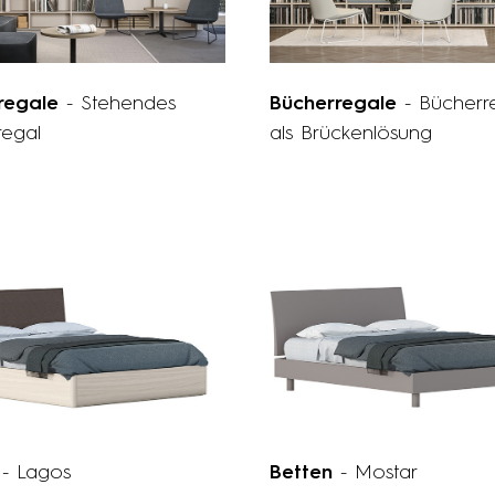
regale
- Stehendes
Bücherregale
- Bücherr
regal
als Brückenlösung
n
- Lagos
Betten
- Mostar