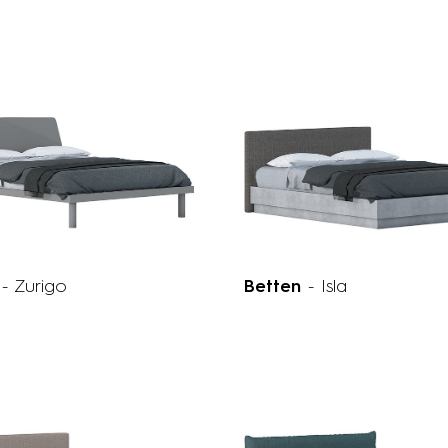
n
- Zurigo
Betten
- Isla