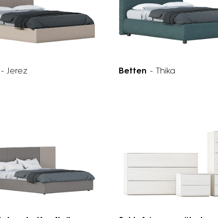
n
- Jerez
Betten
- Thika