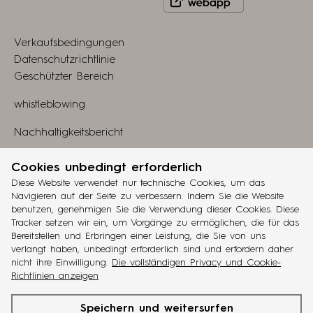
to
Play
view
Store
Verkaufsbedingungen
webapp
Datenschutzrichtlinie
Geschützter Bereich
whistleblowing
Nachhaltigkeitsbericht
Linkedin
Cookies unbedingt erforderlich
Diese Website verwendet nur technische Cookies, um das
Gestaltung
Navigieren auf der Seite zu verbessern. Indem Sie die Website
grucciadesign.
benutzen, genehmigen Sie die Verwendung dieser Cookies. Diese
Tracker setzen wir ein, um Vorgänge zu ermöglichen, die für das
Entwicklung
Bereitstellen und Erbringen einer Leistung, die Sie von uns
®
Workup
verlangt haben, unbedingt erforderlich sind und erfordern daher
nicht ihre Einwilligung.
Die vollständigen Privacy und Cookie-
ita
eng
fra
deu
esp
Richtlinien anzeigen
cinquanta3
ist eine Marke der
Battistella Company
. MwSt.-N°
Speichern und weitersurfen
IT02048770263