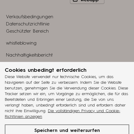
to
Play
view
Store
Verkaufsbedingungen
webapp
Datenschutzrichtlinie
Geschützter Bereich
whistleblowing
Nachhaltigkeitsbericht
Linkedin
Cookies unbedingt erforderlich
Diese Website verwendet nur technische Cookies, um das
Gestaltung
Navigieren auf der Seite zu verbessern. Indem Sie die Website
grucciadesign.
benutzen, genehmigen Sie die Verwendung dieser Cookies. Diese
Tracker setzen wir ein, um Vorgänge zu ermöglichen, die für das
Entwicklung
Bereitstellen und Erbringen einer Leistung, die Sie von uns
®
Workup
verlangt haben, unbedingt erforderlich sind und erfordern daher
nicht ihre Einwilligung.
Die vollständigen Privacy und Cookie-
ita
eng
fra
deu
esp
Richtlinien anzeigen
cinquanta3
ist eine Marke der
Battistella Company
. MwSt.-N°
Speichern und weitersurfen
IT02048770263