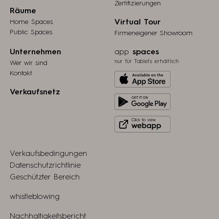
Zertifizierungen
Räume
Home Spaces
Virtual Tour
Public Spaces
Firmeneigener Showroom
Unternehmen
app
spaces
nur für Tablets erhältlich
Wer wir sind
Kontakt
Download
from
Verkaufsnetz
Get
Apple
it
store
Click
on
to
Play
view
Store
Verkaufsbedingungen
webapp
Datenschutzrichtlinie
Geschützter Bereich
whistleblowing
Nachhaltigkeitsbericht