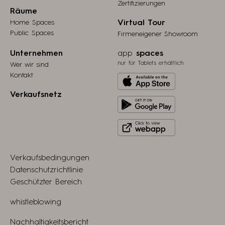
Zertifizierungen
Räume
Home Spaces
Virtual Tour
Public Spaces
Firmeneigener Showroom
Unternehmen
app
spaces
nur für Tablets erhältlich
Wer wir sind
Kontakt
Download
from
Verkaufsnetz
Get
Apple
it
store
Click
on
to
Play
view
Store
Verkaufsbedingungen
webapp
Datenschutzrichtlinie
Geschützter Bereich
whistleblowing
Nachhaltigkeitsbericht