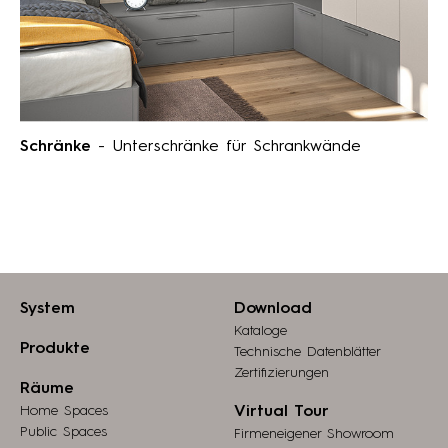
Schränke
- Unterschränke für Schrankwände
System
Download
Kataloge
Produkte
Technische Datenblätter
Zertifizierungen
Räume
Home Spaces
Virtual Tour
Public Spaces
Firmeneigener Showroom