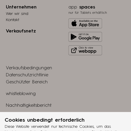
Unternehmen
app
spaces
nur für Tablets erhältlich
Wer wir sind
Kontakt
Download
from
Verkaufsnetz
Get
Apple
it
store
Click
on
to
Play
view
Store
Verkaufsbedingungen
webapp
Datenschutzrichtlinie
Geschützter Bereich
whistleblowing
Nachhaltigkeitsbericht
Linkedin
Cookies unbedingt erforderlich
Diese Website verwendet nur technische Cookies, um das