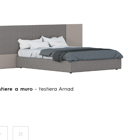
stiere a muro
- testiera Arnad
Pagina
Ultima