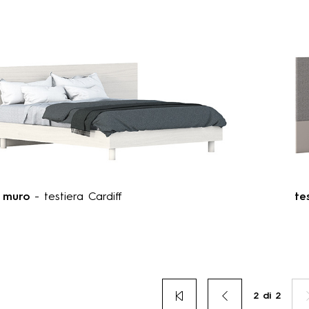
a muro
- testiera Cardiff
te
pagina
precedente
Prima
Pagina
Sei
2 di 2