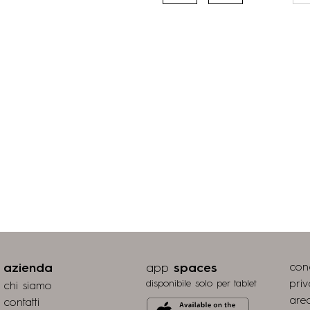
a
pagina
azienda
app
spaces
cond
disponibile solo per tablet
pri
chi siamo
area
contatti
Download