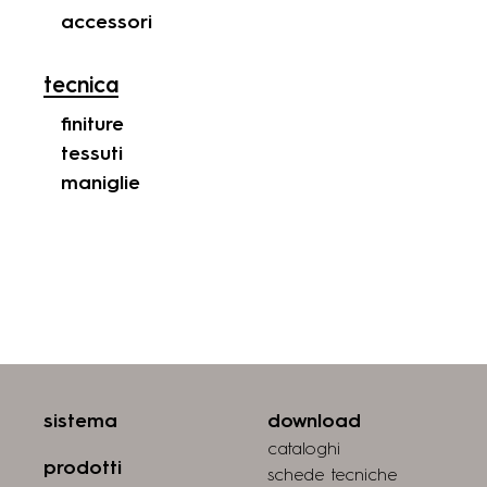
accessori
tecnica
finiture
tessuti
maniglie
sistema
download
cataloghi
prodotti
schede tecniche