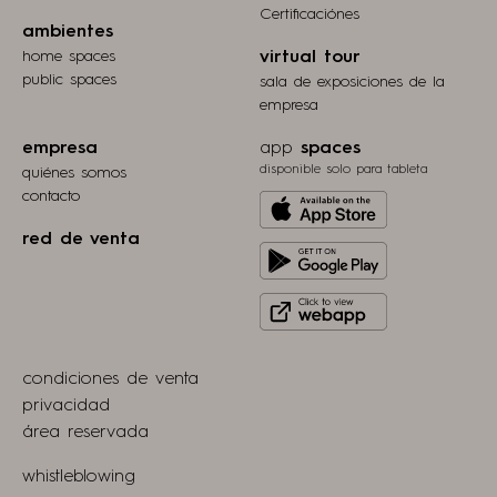
Certificaciónes
ambientes
home spaces
virtual tour
public spaces
sala de exposiciones de la
empresa
empresa
app
spaces
disponible solo para tableta
quiénes somos
contacto
Download
from
red de venta
Get
Apple
it
store
Click
on
to
Play
view
Store
condiciones de venta
webapp
privacidad
área reservada
whistleblowing