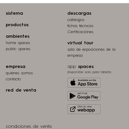
sistema
descargas
catálogos
productos
fichas técnicas
Certificaciónes
ambientes
home spaces
virtual tour
public spaces
sala de exposiciones de la
empresa
empresa
app
spaces
disponible solo para tableta
quiénes somos
contacto
Download
from
red de venta
Get
Apple
it
store
Click
on
to
Play
view
Store
condiciones de venta
webapp