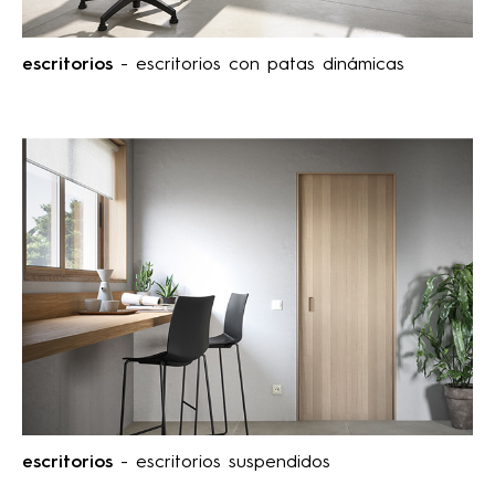
escritorios
- escritorios con patas dinámicas
escritorios
- escritorios suspendidos