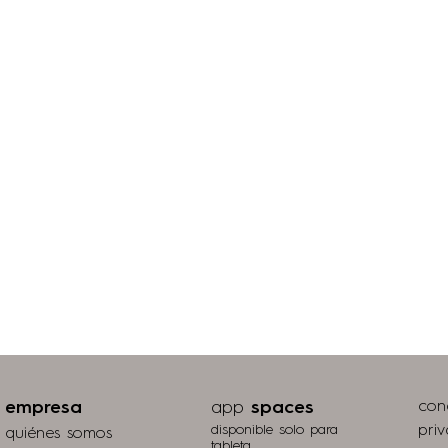
empresa
app
spaces
con
disponible solo para
pri
quiénes somos
tableta