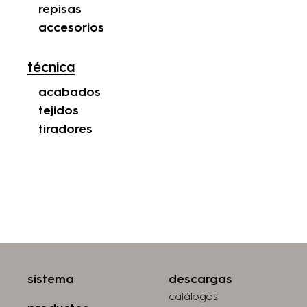
repisas
accesorios
técnica
acabados
tejidos
tiradores
sistema
descargas
catálogos