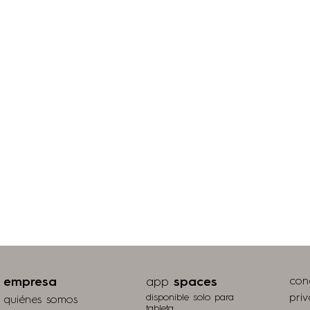
empresa
app
spaces
con
disponible solo para
pri
quiénes somos
tableta