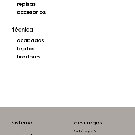
repisas
accesorios
técnica
acabados
tejidos
tiradores
sistema
descargas
catálogos