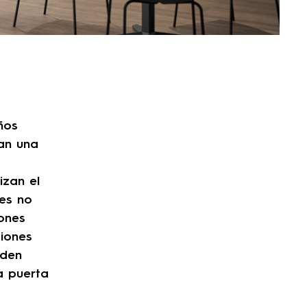
ños
zan una
izan el
nes no
iones
siones
eden
a puerta