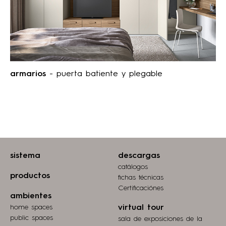
armarios
- puerta batiente y plegable
sistema
descargas
catálogos
productos
fichas técnicas
Certificaciónes
ambientes
home spaces
virtual tour
public spaces
sala de exposiciones de la