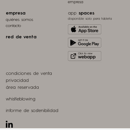
empresa
empresa
app
spaces
disponible solo para tableta
quiénes somos
contacto
Download
from
red de venta
Get
Apple
it
store
Click
on
to
Play
view
Store
condiciones de venta
webapp
privacidad
área reservada
whistleblowing
informe de sostenibilidad
Linkedin