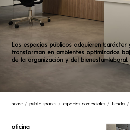
Los espacios públicos adquieren carácter 
transforman en ambientes optimizados baj
de la organización y del bienestar laboral.
home
public spaces
espacios comerciales
tienda
oficina