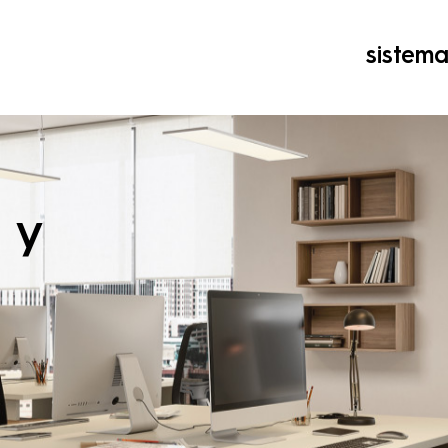
sistem
 y