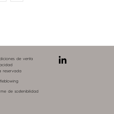
siguiente
página
Linkedin
diciones de venta
vacidad
a reservada
tleblowing
rme de sostenibilidad