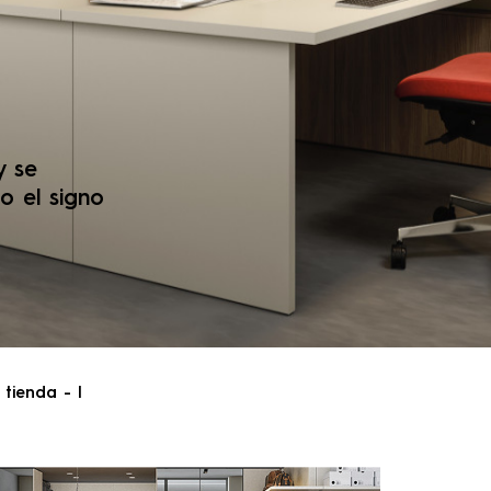
y se
o el signo
tienda - l