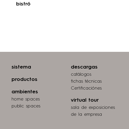
bistró
sistema
descargas
catálogos
productos
fichas técnicas
Certificaciónes
ambientes
home spaces
virtual tour
public spaces
sala de exposiciones
de la empresa