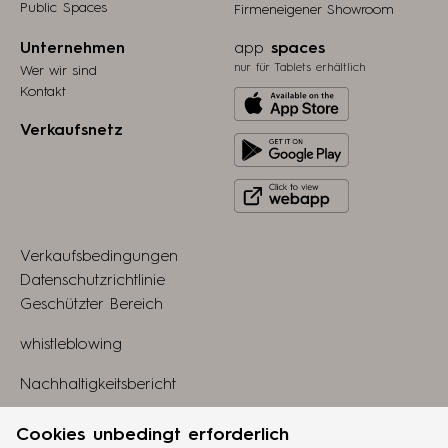
Public Spaces
Firmeneigener Showroom
Unternehmen
app
spaces
nur für Tablets erhältlich
Wer wir sind
Kontakt
Download
from
Verkaufsnetz
Get
Apple
it
store
Click
on
to
Play
view
Store
Verkaufsbedingungen
webapp
Datenschutzrichtlinie
Geschützter Bereich
whistleblowing
Nachhaltigkeitsbericht
Linkedin
Cookies unbedingt erforderlich