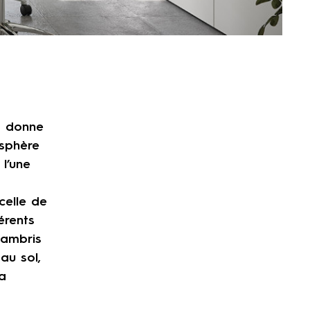
t donne
sphère
 l’une
celle de
érents
lambris
au sol,
la