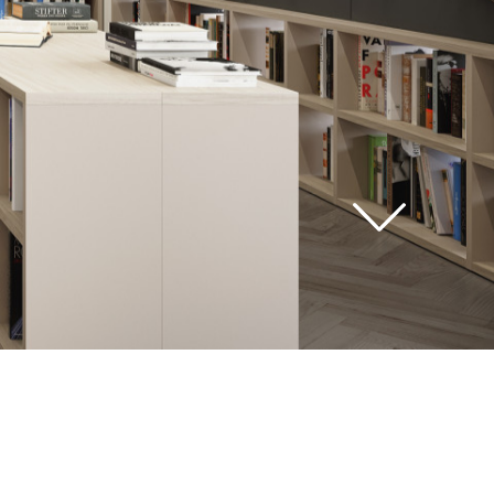
voir
tous