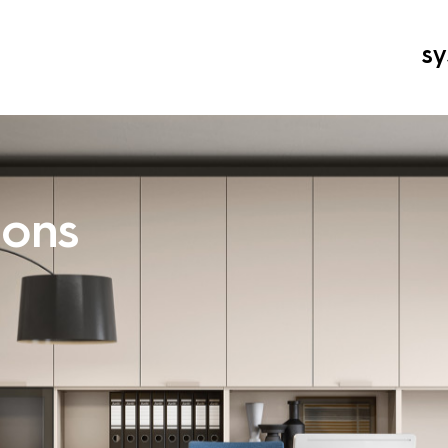
sy
ions