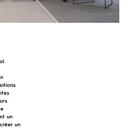
ol
en
itions
ites
urs.
ce
nt un
créer un