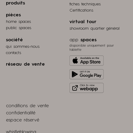
produits
fiches techniques
Certifications
pièces
home spaces
virtual tour
public spaces
showroom quartier général
société
app
spaces
disponible uniquement pour
qui sommes-nous
tablette
contacts
Download
réseau de vente
from
Get
Apple
it
store
Click
on
to
Play
view
Store
conditions de vente
webapp
confidentialité
espace réservé
whistleblowing