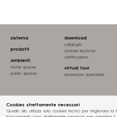
sistema
download
cataloghi
prodotti
schede tecniche
certiﬁcazioni
ambienti
home spaces
virtual tour
public spaces
showroom aziendale
Cookies strettamente necessari
Questo sito utilizza solo cookies tecnici per migliorare l