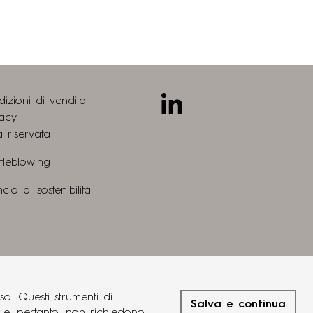
Linkedin
izioni di vendita
vacy
 riservata
tleblowing
ncio di sostenibilità
progetto
so. Questi strumenti di
eng
fra
deu
grucciadesign.
Salva e continua
®