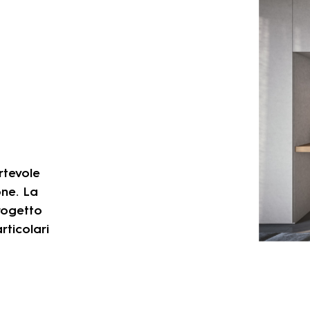
rtevole
one. La
rogetto
rticolari