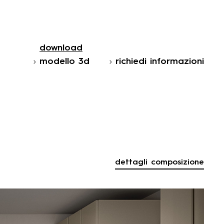
download
download
download
download
modello 3d
modello 3d
modello 3d
modello 3d
richiedi informazioni
richiedi informazioni
richiedi informazioni
richiedi informazioni
dettagli composizione