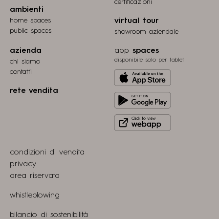
certiﬁcazioni
ambienti
home spaces
virtual tour
public spaces
showroom aziendale
azienda
app
spaces
disponibile solo per tablet
chi siamo
contatti
Download
from
rete vendita
Get
Apple
it
store
Click
on
to
Play
view
Store
condizioni di vendita
webapp
privacy
area riservata
whistleblowing
bilancio di sostenibilità