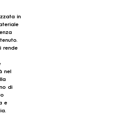
izzata in
teriale
tenza
tenuto.
i rende
e
à nel
lla
no di
lo
a e
ia.