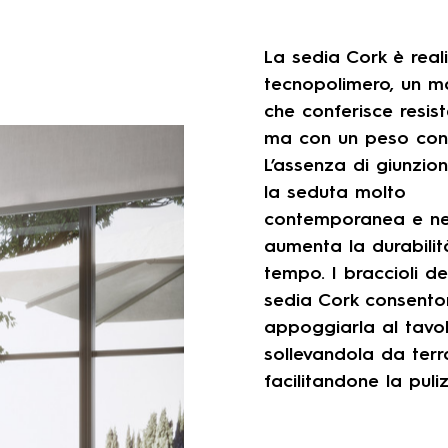
La sedia Cork è real
tecnopolimero, un ma
che conferisce resis
ma con un peso con
L’assenza di giunzion
la seduta molto
contemporanea e n
aumenta la durabilit
tempo. I braccioli de
sedia Cork consento
appoggiarla al tavo
sollevandola da terr
facilitandone la puliz