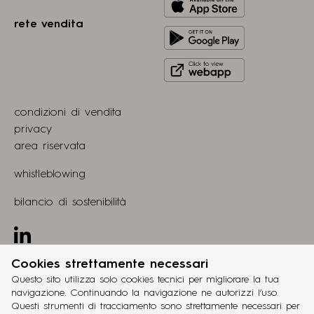
Download
from
rete vendita
Get
Apple
it
store
Click
on
to
Play
view
Store
condizioni di vendita
webapp
privacy
area riservata
whistleblowing
bilancio di sostenibilità
Linkedin
Cookies strettamente necessari
progetto
grucciadesign.
Questo sito utilizza solo cookies tecnici per migliorare la tua
navigazione. Continuando la navigazione ne autorizzi l’uso.
sviluppo
Questi strumenti di tracciamento sono strettamente necessari per
®
Workup