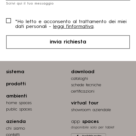
Scrivi qui il tuo messaggio
*Ho letto e acconsento al trattamento dei miei
dati personali -
leggi l’informativa
.
invia richiesta
sistema
download
cataloghi
prodotti
schede tecniche
certiﬁcazioni
ambienti
home spaces
virtual tour
public spaces
showroom aziendale
azienda
app
spaces
disponibile solo per tablet
chi siamo
contatti