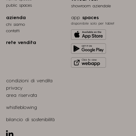
public spaces
showroom aziendale
azienda
app
spaces
disponibile solo per tablet
chi siamo
contatti
Download
from
rete vendita
Get
Apple
it
store
Click
on
to
Play
view
Store
condizioni di vendita
webapp
privacy
area riservata
whistleblowing
bilancio di sostenibilità
Linkedin