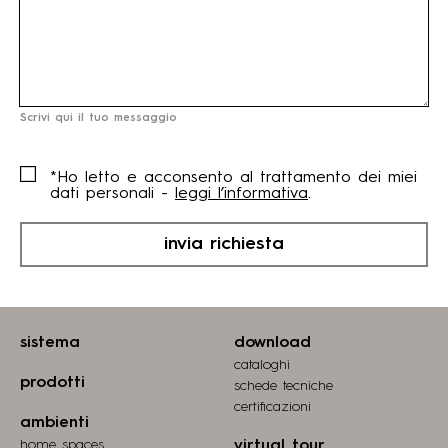
Scrivi qui il tuo messaggio
*Ho letto e acconsento al trattamento dei miei
dati personali -
leggi l’informativa
.
invia richiesta
sistema
download
cataloghi
prodotti
schede tecniche
certiﬁcazioni
ambienti
home spaces
virtual tour