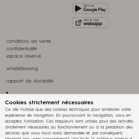
Get
Apple
it
store
Click
on
to
Play
view
Store
conditions de vente
webapp
confidentialité
espace réservé
whistleblowing
rapport de durabilité
Linkedin
Cookies strictement nécessaires
projet
Ce site n’utilise que des cookies techniques pour améliorer votre
grucciadesign.
expérience de navigation. En poursuivant la navigation, vous en
acceptez l’utilisation. Ces traqueurs sont utilisés pour des activités
développement
strictement nécessaires au fonctionnement ou à la prestation des
®
Workup
services que vous nous avez demandée et, par conséquent,