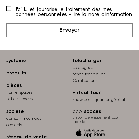
J'ai lu et j'autorise le traitement des mes
données personnelles - lire la
note d'information
Envoyer
système
télécharger
catalogues
produits
fiches techniques
Certifications
pièces
home spaces
virtual tour
public spaces
showroom quartier général
société
app
spaces
disponible uniquement pour
qui sommes-nous
tablette
contacts
Download
réseau de vente
from