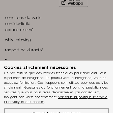
Click
on
to
Play
view
Store
conditions de vente
webapp
confidentialité
espace réservé
whistleblowing
rapport de durabilité
Linkedin
Cookies strictement nécessaires
projet
Ce site n’utilise que des cookies techniques pour améliorer votre
grucciadesign.
expérience de navigation. En poursuivant la navigation, vous en
acceptez l’utilisation. Ces traqueurs sont utilisés pour des activités
développement
strictement nécessaires au fonctionnement ou à la prestation des
®
Workup
services que vous nous avez demandée et, par conséquent,
n’exigent pas votre consentement.
Voir toute la politique relative à
ita
eng
fra
deu
esp
la privacy et aux cookies
cinquanta3
est une marque de
Battistella Company
. n° TVA