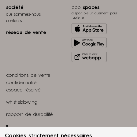
société
app
spaces
disponible uniquement pour
qui sommes-nous
tablette
contacts
Download
réseau de vente
from
Get
Apple
it
store
Click
on
to
Play
view
Store
conditions de vente
webapp
confidentialité
espace réservé
whistleblowing
rapport de durabilité
Linkedin
Cookies strictement nécessaires