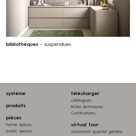
bibliothèques
- suspendues
système
télécharger
catalogues
produits
fiches techniques
Certifications
pièces
home spaces
virtual tour
public spaces
showroom quartier général