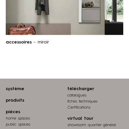
accessoires
- miroir
système
télécharger
catalogues
produits
fiches techniques
Certifications
pièces
home spaces
virtual tour
public spaces
showroom quartier général