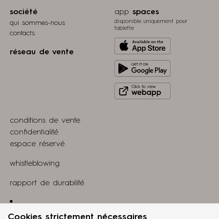
société
app
spaces
disponible uniquement pour
qui sommes-nous
tablette
contacts
Download
réseau de vente
from
Get
Apple
it
store
Click
on
to
Play
view
Store
conditions de vente
webapp
confidentialité
espace réservé
whistleblowing
rapport de durabilité
Linkedin
Cookies strictement nécessaires