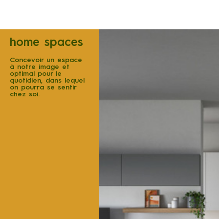
home spaces
Concevoir un espace
à notre image et
optimal pour le
quotidien, dans lequel
on pourra se sentir
chez soi.