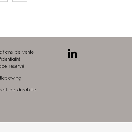
suivante
page
Linkedin
ditions de vente
identialité
ace réservé
tleblowing
ort de durabilité