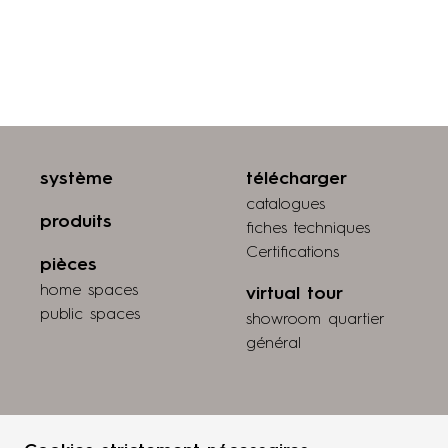
système
télécharger
catalogues
produits
fiches techniques
Certifications
pièces
home spaces
virtual tour
public spaces
showroom quartier
général