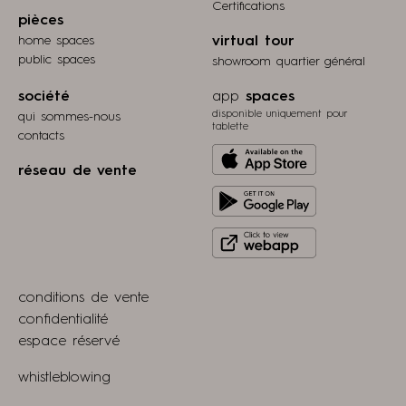
Certifications
pièces
home spaces
virtual tour
public spaces
showroom quartier général
société
app
spaces
disponible uniquement pour
qui sommes-nous
tablette
contacts
Download
réseau de vente
from
Get
Apple
it
store
Click
on
to
Play
view
Store
conditions de vente
webapp
confidentialité
espace réservé
whistleblowing